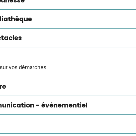
eunesse
diathèque
ctacles
sur vos démarches.
re
munication - événementiel